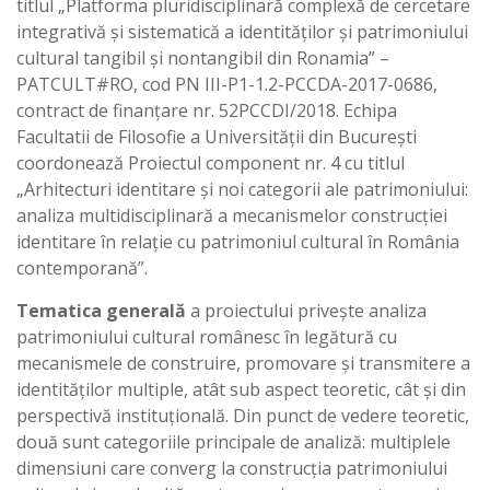
titlul „Platforma pluridisciplinară complexă de cercetare
integrativă și sistematică a identităților și patrimoniului
cultural tangibil și nontangibil din Ronamia” –
PATCULT#RO, cod PN III-P1-1.2-PCCDA-2017-0686,
contract de finanțare nr. 52PCCDI/2018. Echipa
Facultatii de Filosofie a Universității din București
coordonează Proiectul component nr. 4 cu titlul
„Arhitecturi identitare și noi categorii ale patrimoniului:
analiza multidisciplinară a mecanismelor construcției
identitare în relație cu patrimoniul cultural în România
contemporană”.
Tematica generală
a proiectului priveşte analiza
patrimoniului cultural românesc în legătură cu
mecanismele de construire, promovare şi transmitere a
identităţilor multiple, atât sub aspect teoretic, cât şi din
perspectivă instituţională. Din punct de vedere teoretic,
două sunt categoriile principale de analiză: multiplele
dimensiuni care converg la construcţia patrimoniului