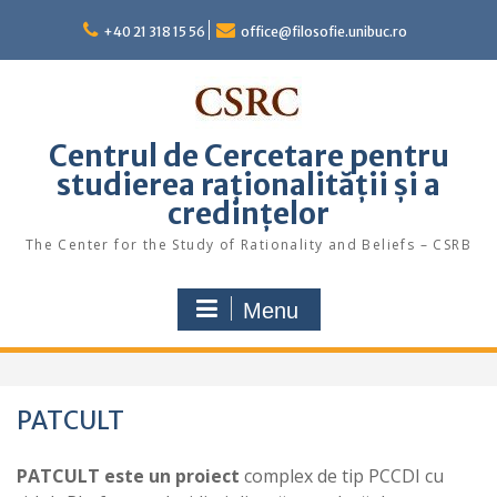
Skip
to
+40 21 318 15 56
office@filosofie.unibuc.ro
content
Centrul de Cercetare pentru
studierea raționalității și a
credințelor
The Center for the Study of Rationality and Beliefs – CSRB
Menu
PATCULT
PATCULT este un proiect
complex de tip PCCDI cu