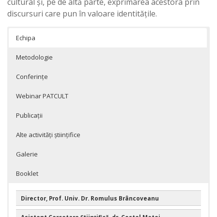
cultural şi, pe de altă parte, exprimarea acestora prin
discursuri care pun în valoare identităţile.
Echipa
Metodologie
Conferințe
Webinar PATCULT
Publicații
Alte activități științifice
Galerie
Booklet
Director, Prof. Univ. Dr. Romulus Brâncoveanu
Asistent Cercetare Ştiinţifică, dr. Costel Matei